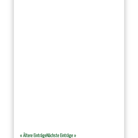
Die 15. Auflage des beliebten
Mannschaftspreisschießens konnte endlich nach 2
Jahren Corona-Zwangspause durchgeführt werden.
Vom 29. Januar bis zum 2. Februar 2023 nahmen
wieder über 54 Mannschaften daran teil. Die 270
Teilnehmer/innen zeigten wieder Ihr starkes...
« Ältere Einträge
Nächste Einträge »