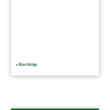
Die St. Hubertus Schützenbruderschaft Kaunitz nimmt
am folgenden Wochenende am Festumzug des
Bürgerschützenvereins Verl-Bornholte-Sende teil. Die
Schützinnen und Schützen treffen sich hierzu am
Sonntag, dem 02.08.2026 um 14:00 Uhr beim
Restaurant Pizzablitz Hauptstr....
« Ältere Einträge