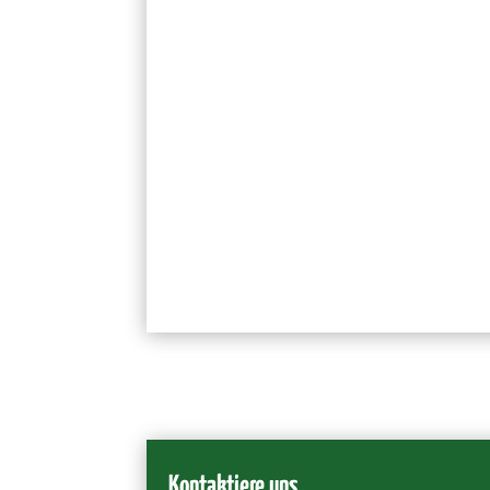
Liebe Schützenschwestern, hiermit möchten wir Euch 
einladen. Tagesordnung: Begrüßung Bericht des Orga
Kontaktiere uns