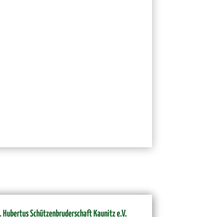
19.00 Uhr in unsere Schützenhalle, am Postweg,
. Hubertus Schützenbruderschaft Kaunitz e.V.