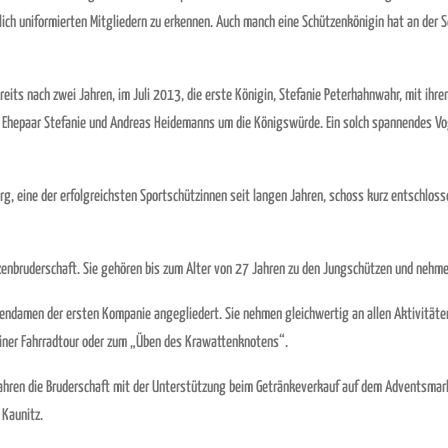
ich uniformierten Mitgliedern zu erkennen. Auch manch eine Schützenkönigin hat an der 
eits nach zwei Jahren, im Juli 2013, die erste Königin, Stefanie Peterhahnwahr, mit ih
Ehepaar Stefanie und Andreas Heidemanns um die Königswürde. Ein solch spannendes Vog
urg, eine der erfolgreichsten Sportschützinnen seit langen Jahren, schoss kurz entschl
zenbruderschaft. Sie gehören
bis zum Alter von 27 Jahren zu den Jungschützen und nehmen
endamen der ersten Kompanie angegliedert. Sie nehmen gleichwertig an allen Aktivitäten 
 einer Fahrradtour oder zum „Üben des Krawattenknotens“.
hren die Bruderschaft mit der Unterstützung beim Getränkeverkauf auf dem Adventsmarkt
 Kaunitz.