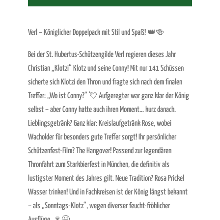
Verl – Königlicher Doppelpack mit Stil und Spaß! 👑🍻
Bei der St. Hubertus-Schützengilde Verl regieren dieses Jahr
Christian „Klotzi“ Klotz und seine Conny! Mit nur 141 Schüssen
sicherte sich Klotzi den Thron und fragte sich nach dem finalen
Treffer: „Wo ist Conny?“ 💘 Aufgeregter war ganz klar der König
selbst – aber Conny hatte auch ihren Moment… kurz danach.
Lieblingsgetränk? Ganz klar: Kreislaufgetränk Rose, wobei
Wacholder für besonders gute Treffer sorgt! Ihr persönlicher
Schützenfest-Film? The Hangover! Passend zur legendären
Thronfahrt zum Starkbierfest in München, die definitiv als
lustigster Moment des Jahres gilt. Neue Tradition? Rosa Prickel
Wasser trinken! Und in Fachkreisen ist der König längst bekannt
– als „Sonntags-Klotz“, wegen diverser feucht-fröhlicher
Ausflüge. 🍷😉