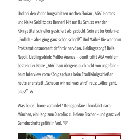
Und bei den Verler Jungschützen machen Florian „AGA“ Hermes
und Maike Seidlitz das Rennen! Mit nur 81 Schuss war der
Königstitel schneller gesichert als gedacht. Sein erster Gedanke:
„Endlich – aber ging ganz schön schnell!“ Und Maike? Die war beim
Proklamationsmoment definitiv nervöser. Lieblingssong? Bella
Napoli, Lieblingsdrink: Malibu-Ananas – damit trifft AGA wohl am
besten. Der Name „AGA“ kam übrigens auch nicht von ungefähr –
beim Interview vorm Königsschuss beim Stadtkönigschießen
haute er anstatt „Schauen wir mal was wird“ raus: „Alles geht,
alles!“ 🔥
Was beide Throne verbindet? Die legendäre Thronfahrt nach
München, ein Hang zum Discofox zu Helene Fischer – und ganz viel
Gemeinschaftsgefühl in Verl. 💚