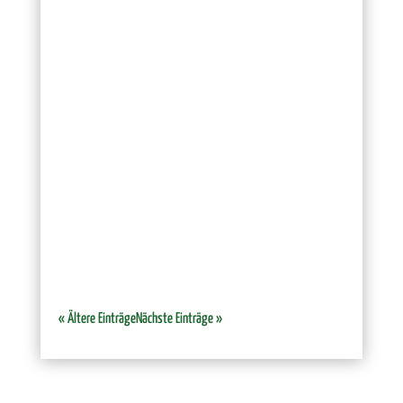
Am Samstag, dem 20.07.2024, war es wieder soweit:
Die Kirchenglocken läuteten, die Massen zogen sich
zusammen und man sah Uniformen, wohin man
schaute: Das Kaunitzer Schützenfest stand in den
Startlöchern und der Auftakt für ein erfolgreiches
Wochenende sollte gelegt...
« Ältere Einträge
Nächste Einträge »